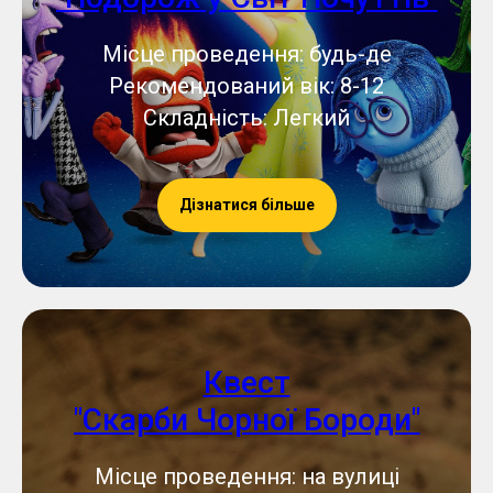
Місце проведення: будь-де
Рекомендований вік: 8-12
Складність: Легкий
Дізнатися більше
Квест
"Скарби Чорної Бороди"
Місце проведення: на вулиці