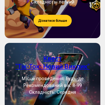
Складність: легкий
Дізнатися більше
Квест
"Тік-Ток: Новий Виклик"
Місце проведення: Будь-де
Рекомендований вік: 8-99
Складність: Середня