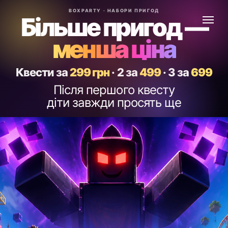
BOXPARTY · НАБОРИ ПРИГОД
Більше пригод —
менша ціна
Квести за
299 грн
·
2 за
499
·
3 за
699
Після першого квесту
діти завжди просять ще