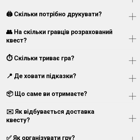
🖨️
Скільки потрібно друкувати?
👥
На скільки гравців розрахований
квест?
⏱️
Скільки триває гра?
📍
Де ховати підказки?
📦
Що саме ви отримаєте?
✉️
Як відбувається доставка
квесту?
✅
Як організувати гру?