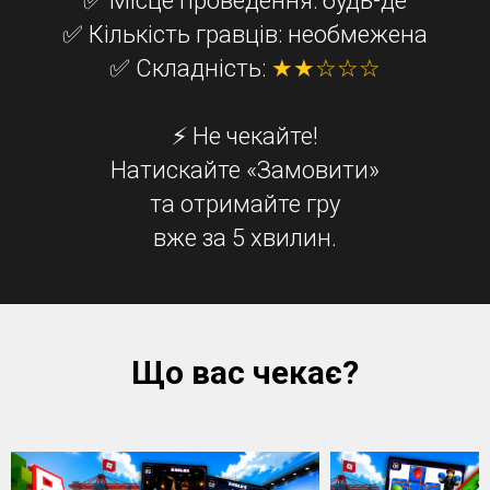
✅ Місце проведення: будь-де
✅ Кількість гравців: необмежена
✅ Складність:
★★☆☆☆
⚡ Не чекайте!
Натискайте «Замовити»
та отримайте гру
вже за 5 хвилин.
Що вас чекає?