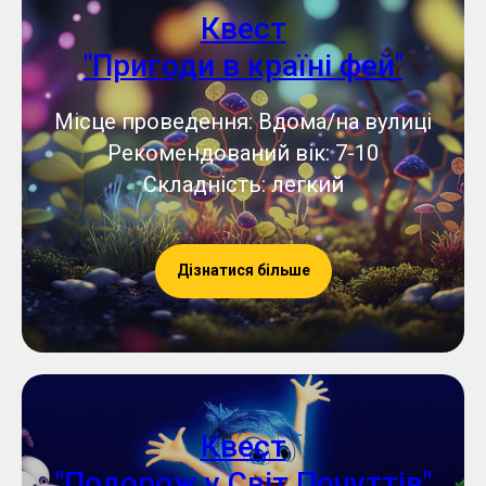
Квест
"Пригоди в країні фей"
Місце проведення: Вдома/на вулиці
Рекомендований вік: 7-10
Складність: легкий
Дізнатися більше
Квест
"Подорож у Світ Почуттів"