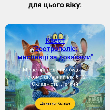
для цього віку:
Квест
"Зоотрополіс:
мисливці за доказами"
Місце проведення: будь-де
Рекомендований вік: 8-12
Складність: Легкий
Дізнатися більше