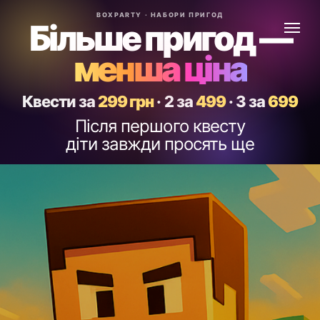
BOXPARTY · НАБОРИ ПРИГОД
Більше пригод —
менша ціна
Квести за
299 грн
·
2 за
499
·
3 за
699
Після першого квесту
діти завжди просять ще