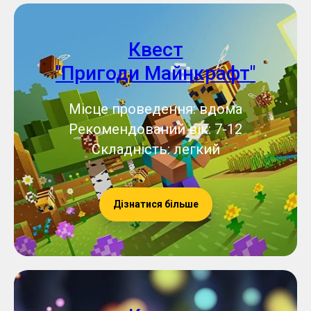
Квест
"Пригоди Майнкрафт"
Місце проведення: вдома
Рекомендований вік: 7-12
Складність: легкий
Дізнатися більше