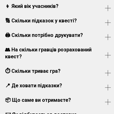
👦 Який вік учасників?
🔢
Скільки підказок у квесті?
🖨️
Скільки потрібно друкувати?
👥
На скільки гравців розрахований
квест?
⏱️
Скільки триває гра?
📍
Де ховати підказки?
📦
Що саме ви отримаєте?