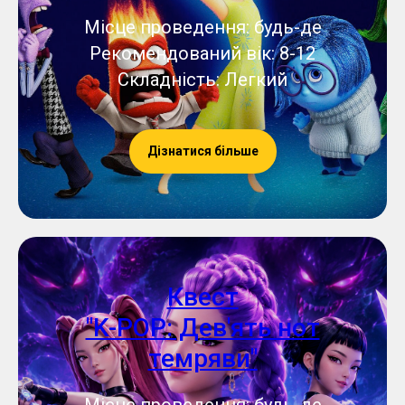
Місце проведення: будь-де
Рекомендований вік: 8-12
Складність: Легкий
Дізнатися більше
Квест
"K-POP: Дев'ять нот
темряви"