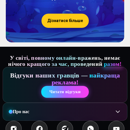
Дізнатися більше
У світі, повному онлайн-вражень, немає
нічого кращого за час, проведений
разом!
Відгуки наших гравців —
найкраща
реклама!
Читати відгуки
Про нас
BoxParty
- це нове покоління квестів.