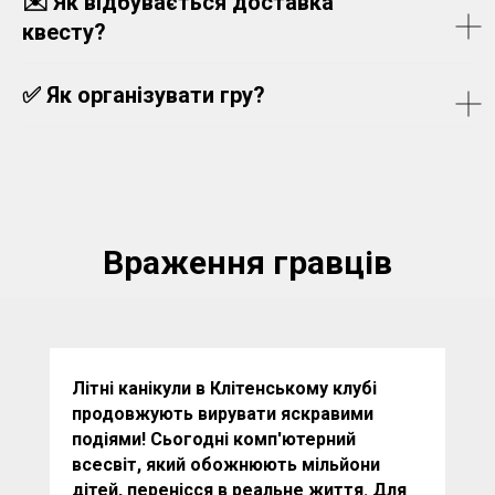
✉️
Як відбувається доставка
квесту?
✅
Як організувати гру?
Враження гравців
Літні канікули в Клітенському клубі
продовжують вирувати яскравими
подіями! Сьогодні комп'ютерний
всесвіт, який обожнюють мільйони
дітей, перенісся в реальне життя. Для