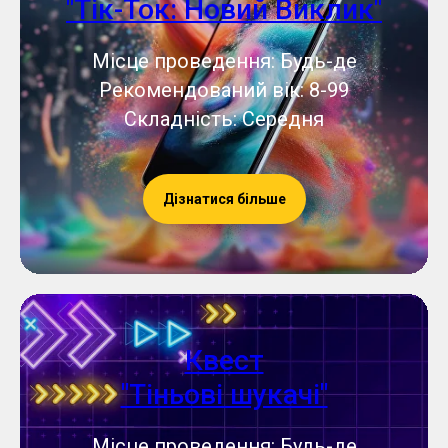
"Тік-Ток: Новий Виклик"
Місце проведення: Будь-де
Рекомендований вік: 8-99
Складність: Середня
Дізнатися більше
Квест
"Тіньові шукачі"
Місце проведення: Будь-де