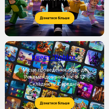
Дізнатися більше
Квест "Roblox"
Місце проведення: будь-де
Рекомендований вік: 8-12
Складність: Середній
Дізнатися більше