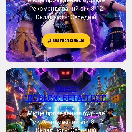
Місце проведення: будь-де
Рекомендований вік: 8-12
Складність: Середній
Дізнатися більше
Квест
"ROBLOX: БЕТА-ТЕСТ"
Місце проведення: будь-де
Рекомендований вік: 8-12
Складність: Середній