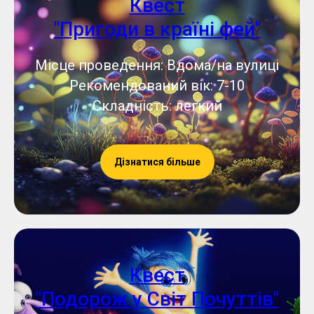
Квест
"Пригоди в країні фей"
Місце проведення: Вдома/на вулиці
Рекомендований вік: 7-10
Складність: легкий
Дізнатися більше
Квест
"Подорож у Світ Почуттів"