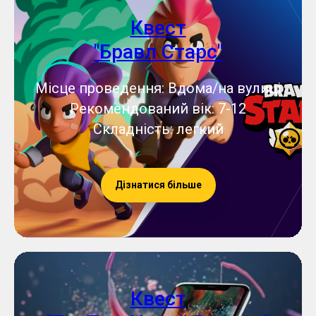
Квест
"Бравл Старс"
Місце проведення: Вдома/на вулиці
Рекомендований вік: 7-12
Складність: легкий
Дізнатися більше
Квест