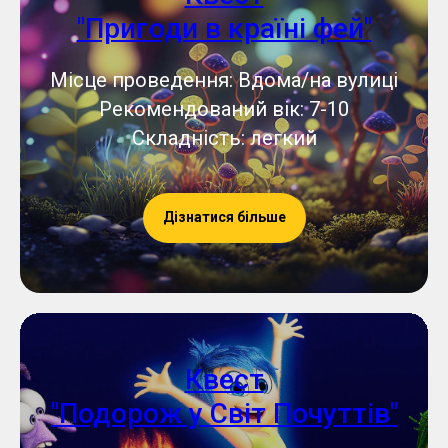
"Пригоди в країні фей"
Місце проведення: Вдома/на вулиці
Рекомендований вік: 7-10
Складність: легкий
Дізнатися більше
Квест
"Подорож у Світ Почуттів"