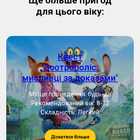
Ще більше пригод
для цього віку:
Квест
"Зоотрополіс:
мисливці за доказами"
Місце проведення: будь-де
Рекомендований вік: 8-12
Складність: Легкий
Дізнатися більше