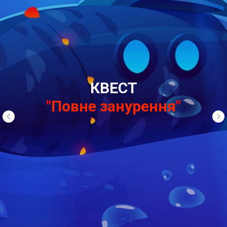
КВЕСТ
"
Повне занурення
"