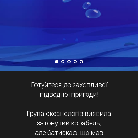
Готуйтеся до захопливої
підводної пригоди!
Група океанологів виявила
затонулий корабель,
але батискаф, що мав