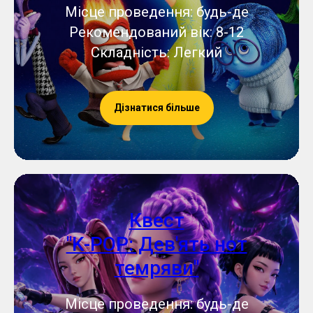
Місце проведення: будь-де
Рекомендований вік: 8-12
Складність: Легкий
Дізнатися більше
Квест
"K-POP: Дев'ять нот
темряви"
Місце проведення: будь-де