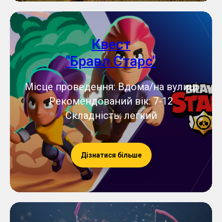
Квест
"Бравл Старс"
Місце проведення: Вдома/на вулиці
Рекомендований вік: 7-12
Складність: легкий
Дізнатися більше