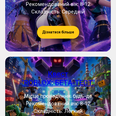
Рекомендований вік: 8-12
Складність: Середній
Дізнатися більше
Квест
"ROBLOX: БЕТА-ТЕСТ"
Місце проведення: будь-де
Рекомендований вік: 8-12
Складність: Легкий