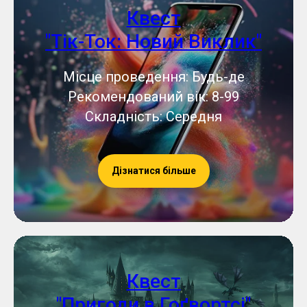
Квест
"Тік-Ток: Новий Виклик"
Місце проведення: Будь-де
Рекомендований вік: 8-99
Складність: Середня
Дізнатися більше
Квест
"Пригоди в Гоґвортсі"