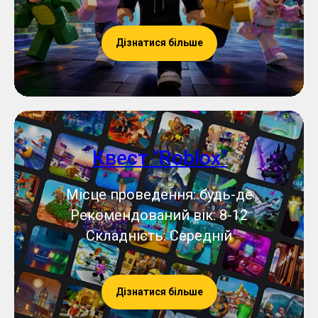
Дізнатися більше
Квест "Roblox"
Місце проведення: будь-де
Рекомендований вік: 8-12
Складність: Середній
Дізнатися більше