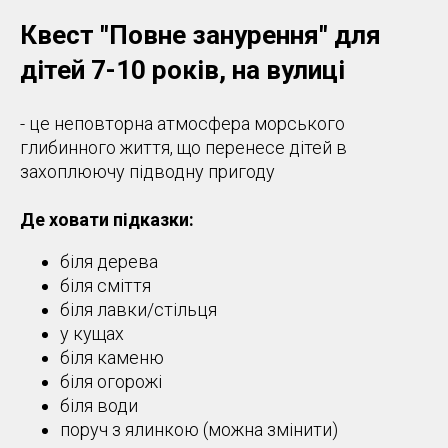
Квест "
Повне занурення
" для
дітей 7-10 років, на вулиці
- це неповторна атмосфера морського
глибинного життя, що перенесе дітей в
захоплюючу підводну пригоду
Де ховати підказки:
біля дерева
біля сміття
біля лавки/стільця
у кущах
біля каменю
біля огорожі
біля води
поруч з ялинкою (можна змінити)