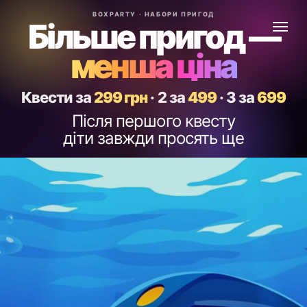
BOXPARTY · НАБОРИ ПРИГОД
Більше пригод —
менша ціна
Квести за
299 грн
·
2 за
499
·
3 за
699
Після першого квесту
діти завжди просять ще