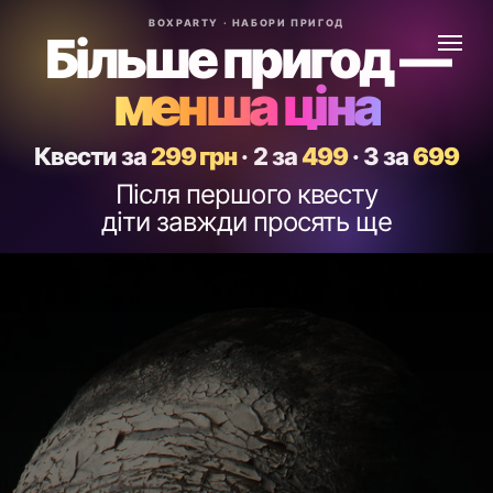
BOXPARTY · НАБОРИ ПРИГОД
Більше пригод —
менша ціна
Квести за
299 грн
·
2 за
499
·
3 за
699
Після першого квесту
діти завжди просять ще