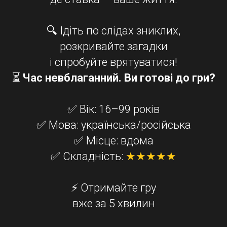
🔍 Ідіть по слідах зниклих,
розкривайте загадки
і спробуйте врятуватися!
⏳
Час невблаганний. Ви готові до гри?
✅ Вік: 16–99 років
✅ Мова: українська/російська
✅ Місце: вдома
✅ Складність:
★★★★★
⚡ Отримайте гру
вже за 5 хвилин