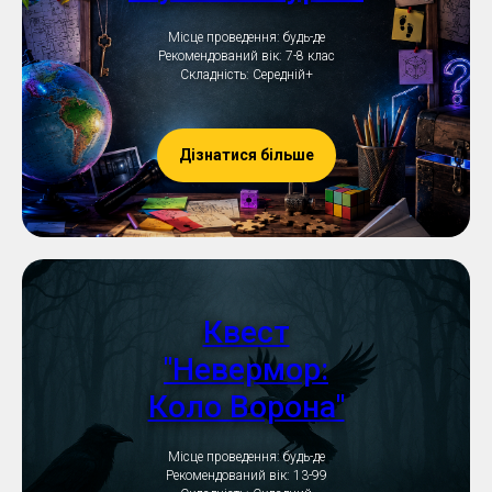
Місце проведення: будь-де
Рекомендований вік: 7-8 клас
Складність: Середній+
Дізнатися більше
Квест
"Невермор:
Коло Ворона"
Місце проведення: будь-де
Рекомендований вік: 13-99