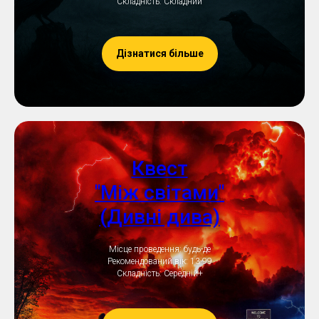
Складність: Складний
Дізнатися більше
Квест
"Між світами"
(Дивні дива)
Місце проведення: будь-де
Рекомендований вік: 13-99
Складність: Середній+