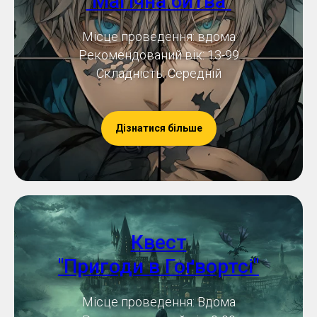
"Магічна битва"
Місце проведення: вдома
Рекомендований вік: 13-99
Складність: Середній
Дізнатися більше
Квест
"Пригоди в Гоґвортсі"
Місце проведення: Вдома