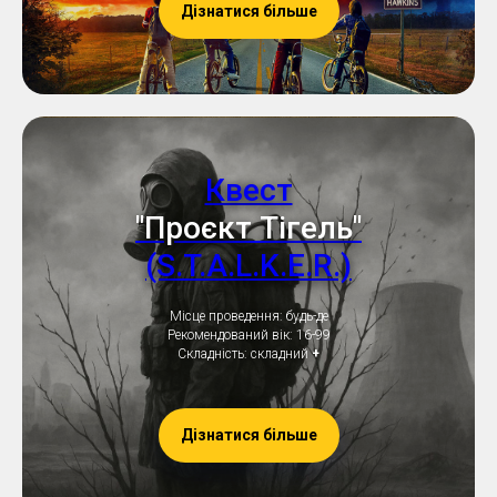
Дізнатися більше
Квест
"Проєкт Тігель"
(S.T.A.L.K.E.R.)
Місце проведення: будь-де
Рекомендований вік: 16-99
Складність: складний
+
Дізнатися більше