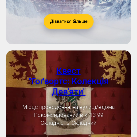
Дізнатися більше
Квест
"Гоґвортс: Колекція
Дев'яти"
Місце проведення: на вулиці/вдома
Рекомендований вік: 13-99
Складність: Складний