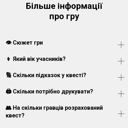
Більше інформації
про гру
👁️ Сюжет гри
👦 Який вік учасників?
🔢
Скільки підказок у квесті?
🖨️
Скільки потрібно друкувати?
👥
На скільки гравців розрахований
квест?