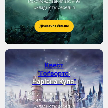
Рекомендований вік: 9-99
Складність: середня
Дізнатися більше
Квест
"Гоґвортс
:
Чарівна Куля
"
Місце проведення: Вдома
Рекомендований вік: 11-99
Складність: середня