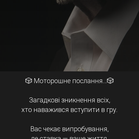
🎲 Моторошне послання…🎲
Загадкові зникнення всіх,
хто наважився вступити в гру.
Вас чекає випробування,
де ставка — ваше життя.