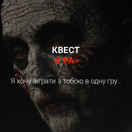
КВЕСТ
«ГРА
»
Я хочу зіграти з тобою в одну гру…