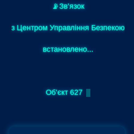
📡Зв’язок
з Центром Управління Безпекою
встановлено...
⚠️УВАГА!
Об’єкт 627 набл