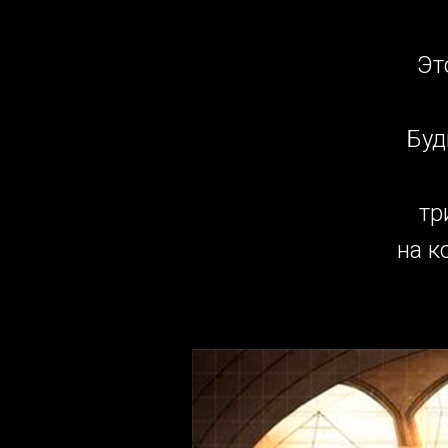
Эт
Буд
тр
на к